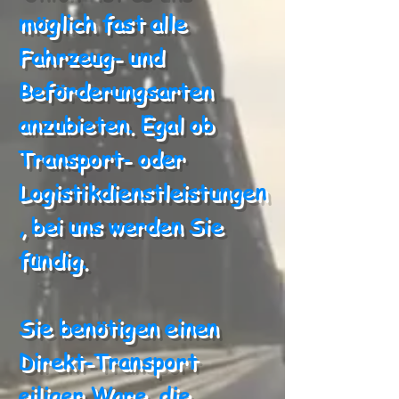
möglich fast alle
Fahrzeug- und
Beförderungsarten
anzubieten. Egal ob
Transport- oder
Logistikdienstleistungen
, bei uns werden Sie
fündig.
Sie benötigen einen
Direkt-Transport
eiliger Ware, die