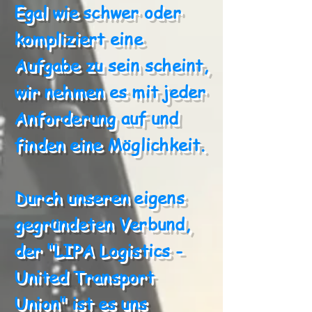
Egal wie schwer oder
kompliziert eine
Aufgabe zu sein scheint,
wir nehmen es mit jeder
Anforderung auf und
finden eine Möglichkeit.
Durch unseren eigens
gegründeten Verbund,
der "LIPA Logistics -
United Transport
Union" ist es uns