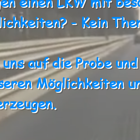
gen einen LKW mit bes
ichkeiten? - Kein Th
 uns auf die Probe und
nseren Möglichkeiten 
erzeugen.