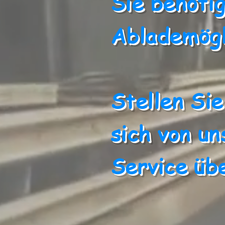
Sie benöti
Ablademögl
Stellen Sie
sich von u
Service üb