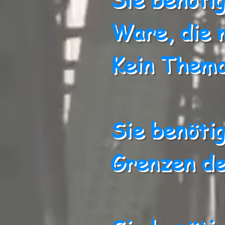
Ware, die 
Kein Them
Sie benöti
Grenzen de