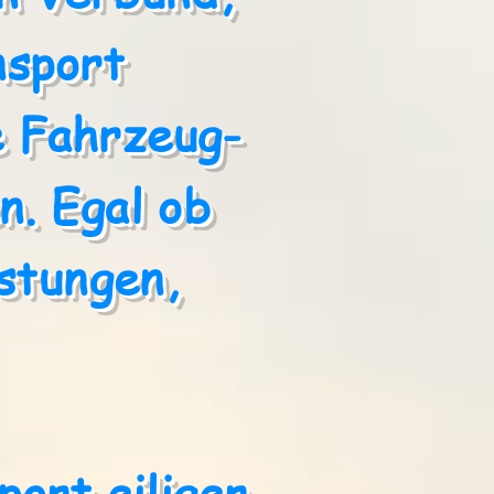
nsport
le Fahrzeug-
n. Egal ob
stungen,
ort eiliger