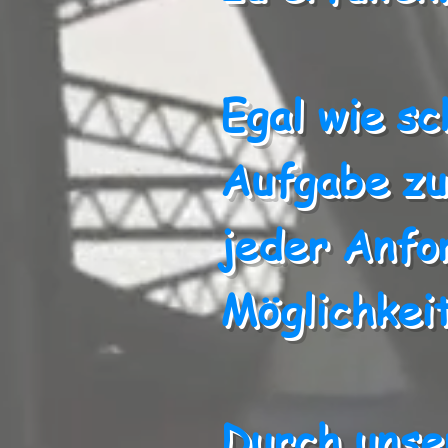
Egal wie sc
Aufgabe zu
jeder Anfo
Möglichkeit
Durch unse