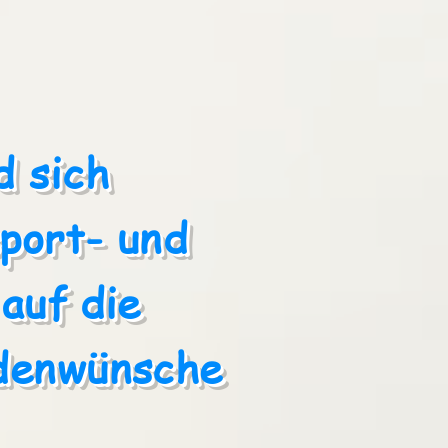
d sich
port- und
auf die
ndenwünsche