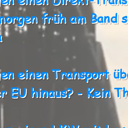
morgen früh am Band s
a
gen einen Transport üb
r EU hinaus? - Kein T