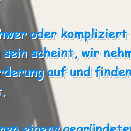
hwer oder kompliziert
 sein scheint, wir neh
rderung auf und finden
.
ren eigens gegründete