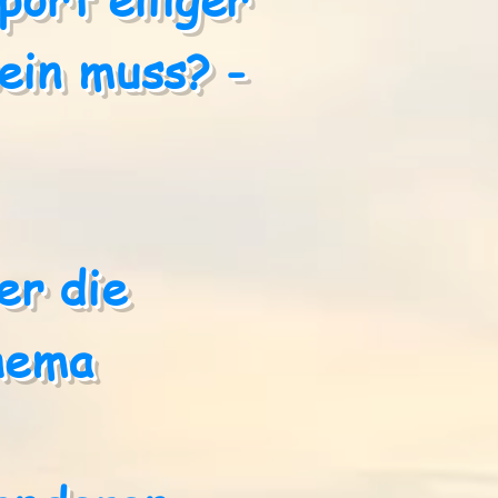
ein muss? -
er die
hema