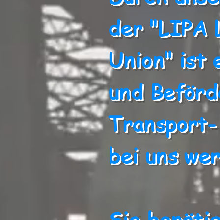
der "LIPA 
Union" ist 
und Beförd
Transport- 
bei uns wer
Sie benötig