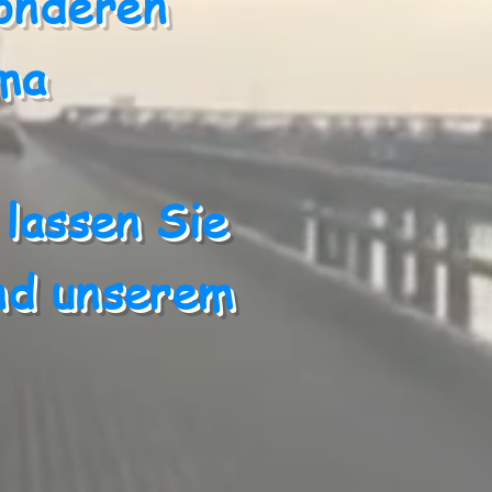
onderen
ema
 lassen Sie
und unserem