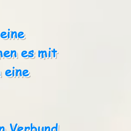
 eine
men es mit
 eine
n Verbund,