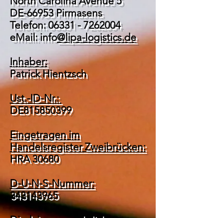
North Carolina Avenue 5
DE-66953 Pirmasens
Telefon:
06331 - 7262004
eMail: info
@lipa-logistics.de
Inhaber:
Patrick Hientzsch
Ust.-ID-Nr.:
DE815850399
Eingetragen im
Handelsregister Zweibrücken:
HRA 30680
D-U-N-S-Nummer:
343143965