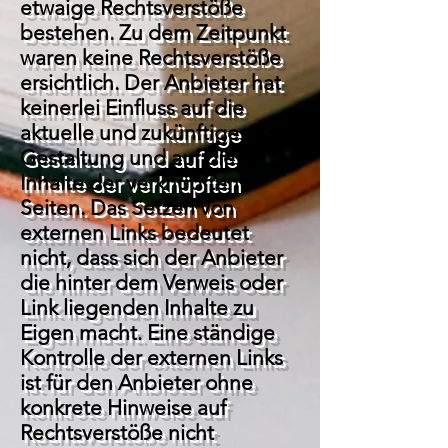
etwaige Rechtsverstöße
bestehen. Zu dem Zeitpunkt
waren keine Rechtsverstöße
ersichtlich. Der Anbieter hat
keinerlei Einfluss auf die
aktuelle und zukünftige
Gestaltung und auf die
Inhalte der verknüpften
Seiten. Das Setzen von
externen Links bedeutet
nicht, dass sich der Anbieter
die hinter dem Verweis oder
Link liegenden Inhalte zu
Eigen macht. Eine ständige
Kontrolle der externen Links
ist für den Anbieter ohne
konkrete Hinweise auf
Rechtsverstöße nicht