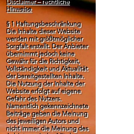
Disclaimer – rechtliche
Hinweise
§ 1 Haftungsbeschränkung
Die Inhalte dieser Website
werden mit größtmöglicher
Sorgfalt erstellt. Der Anbieter
übernimmt jedoch keine
Gewähr für die Richtigkeit,
Vollständigkeit und Aktualität
der bereitgestellten Inhalte.
Die Nutzung der Inhalte der
Website erfolgt auf eigene
Gefahr des Nutzers.
Namentlich gekennzeichnete
Beiträge geben die Meinung
des jeweiligen Autors und
nicht immer die Meinung des