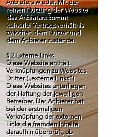
Anbieters wieder. Mit der
reinen Nutzung der Website
des Anbieters kommt
keinerlei Vertragsverhältnis
zwischen dem Nutzer und
dem Anbieter zustande.
§ 2 Externe Links
Diese Website enthält
Verknüpfungen zu Websites
Dritter („externe Links“).
Diese Websites unterliegen
der Haftung der jeweiligen
Betreiber. Der Anbieter hat
bei der erstmaligen
Verknüpfung der externen
Links die fremden Inhalte
daraufhin überprüft, ob