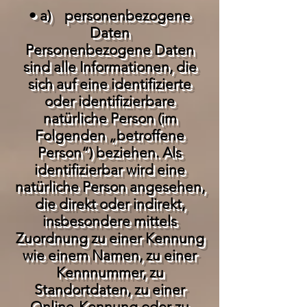
• a) personenbezogene
Daten
Personenbezogene Daten
sind alle Informationen, die
sich auf eine identifizierte
oder identifizierbare
natürliche Person (im
Folgenden „betroffene
Person“) beziehen. Als
identifizierbar wird eine
natürliche Person angesehen,
die direkt oder indirekt,
insbesondere mittels
Zuordnung zu einer Kennung
wie einem Namen, zu einer
Kennnummer, zu
Standortdaten, zu einer
Online-Kennung oder zu