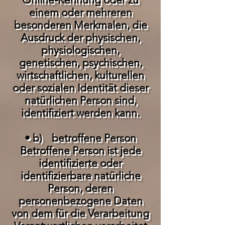
einem oder mehreren
besonderen Merkmalen, die
Ausdruck der physischen,
physiologischen,
genetischen, psychischen,
wirtschaftlichen, kulturellen
oder sozialen Identität dieser
natürlichen Person sind,
identifiziert werden kann.
• b) betroffene Person
Betroffene Person ist jede
identifizierte oder
identifizierbare natürliche
Person, deren
personenbezogene Daten
von dem für die Verarbeitung