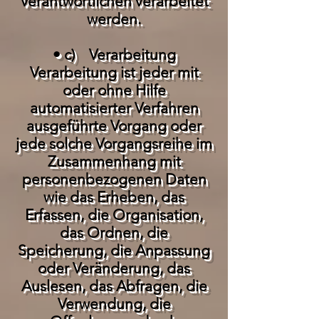
Verantwortlichen verarbeitet
werden.
• c) Verarbeitung
Verarbeitung ist jeder mit
oder ohne Hilfe
automatisierter Verfahren
ausgeführte Vorgang oder
jede solche Vorgangsreihe im
Zusammenhang mit
personenbezogenen Daten
wie das Erheben, das
Erfassen, die Organisation,
das Ordnen, die
Speicherung, die Anpassung
oder Veränderung, das
Auslesen, das Abfragen, die
Verwendung, die