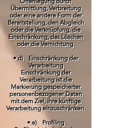
Offenlegung durch
Übermittlung, Verbreitung
oder eine andere Form der
Bereitstellung, den Abgleich
oder die Verknüpfung, die
Einschränkung, das Löschen
oder die Vernichtung.
• d) Einschränkung der
Verarbeitung
Einschränkung der
Verarbeitung ist die
Markierung gespeicherter
personenbezogener Daten
mit dem Ziel, ihre künftige
Verarbeitung einzuschränken.
• e) Profiling