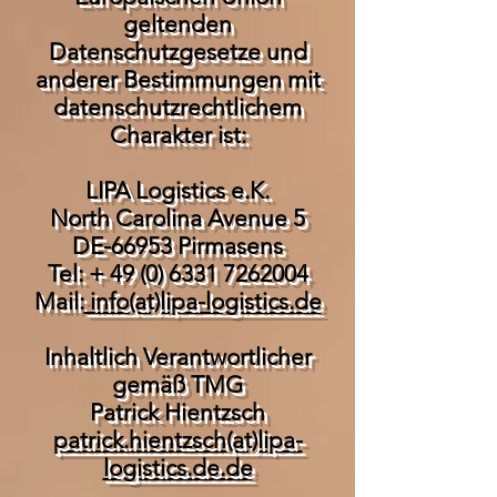
geltenden
Datenschutzgesetze und
anderer Bestimmungen mit
datenschutzrechtlichem
Charakter ist:
LIPA Logistics e.K.
North Carolina Avenue 5
DE-66953 Pirmasens
Tel: +
49 (0) 6331 7262004
Mail:
info(at)lipa-logistics.de
Inhaltlich Verantwortlicher
gemäß TMG
Patrick Hientzsch
patrick.hientzsch(at)lipa-
logistics.de.de